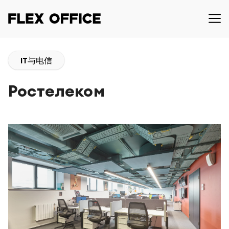
IT与电信
Ростелеком