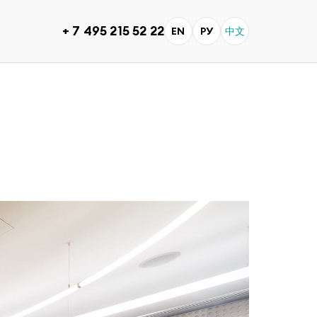
+ 7 495 215 52 22
EN
РУ
中文